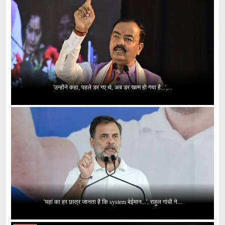
'उन्होंने कहा, पहले डर गए थे, अब डर खत्म हो गया है...',...
'यहां का हर छात्र जानता है कि system बेईमान...', राहुल गांधी ने...