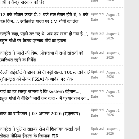
Date
गांधी ने केंद्र सरकार को घेरा
'12 बजे सोकर उठते थे, 2 बजे तक तैयार होते थे, 5 बजे
Updated
August 7,
2026
Date
तक जिम...', अखिलेश यादव पर CM योगी का तंज
'उन्होंने कहा, पहले डर गए थे, अब डर खत्म हो गया है...',
Updated
August 7,
2026
Date
राहुल गांधी पर केशव प्रसाद मौर्य का हमला
कांग्रेस ने जारी की व्हिप, लोकसभा में सभी सांसदों को
Updated
August 7,
2026
Date
उपस्थित रहने के निर्देश
दिल्ली हाईकोर्ट ने डाबर को दी बड़ी राहत, 100% दावे वाले
Updated
August 7,
2026
Date
प्रोडक्ट्स को लेकर FSSAI के आदेश पर रोक
'यहां का हर छात्र जानता है कि system बेईमान...',
Updated
August 7,
2026
Date
राहुल गांधी ने वीडियो जारी कर कहा - 'मैं प्रयागराज आ
रहा हूं'
Updated
August 6,
आज का राशिफल | 07 अगस्त 2026 (शुक्रवार)
2026
Date
कांग्रेस ने पुलिस साइबर सेल में शिकायत कराई दर्ज,
Updated
August 6,
2026
Date
सोशल मीडिया हैंडल्स के खिलाफ FIR