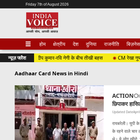
Friday 7th of August 2026
होम
क्षेत्रीय
देश
दुनिया
राजनीति
बिज़नेस
त हंगामा, कुलदीप कुमार-रवि नेगी के बीच तीखी बहस
न्यूज़ फ्लैश
CM रेखा गुप्ता सरकार 
Aadhaar Card News in Hindi
ACTIONः चार 
छिपाकर हासिल
Updated Date
Apri
रायबरेली। यूपी के
के रहने वाले चार 
थे। ये लोग खीरो, 