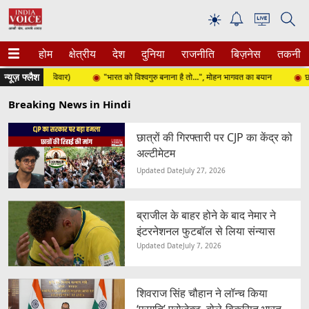
☀
होम
क्षेत्रीय
देश
दुनिया
राजनीति
बिज़नेस
तकनीक
न्यूज़ फ्लैश
त 2026 (रविवार)
"भारत को विश्वगुरु बनाना है तो...", मोहन भागवत का बयान
छात्र प
Breaking News in Hindi
छात्रों की गिरफ्तारी पर CJP का केंद्र को
अल्टीमेटम
Updated Date
July 27, 2026
ब्राजील के बाहर होने के बाद नेमार ने
इंटरनेशनल फुटबॉल से लिया संन्यास
Updated Date
July 7, 2026
शिवराज सिंह चौहान ने लॉन्च किया
‘प्रगति’ प्रोजेक्ट, बोले-विकसित भारत