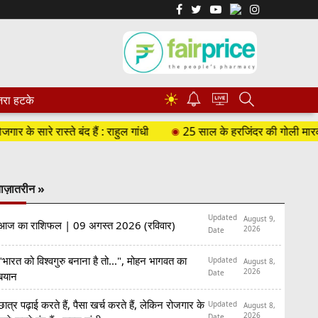
☀
रा हटके
े सारे रास्ते बंद हैं : राहुल गांधी
25 साल के हरजिंदर की गोली मारकर हत्य
ाज़ातरीन »
Updated
August 9,
आज का राशिफल | 09 अगस्त 2026 (रविवार)
2026
Date
"भारत को विश्वगुरु बनाना है तो...", मोहन भागवत का
Updated
August 8,
2026
Date
बयान
छात्र पढ़ाई करते हैं, पैसा खर्च करते हैं, लेकिन रोजगार के
Updated
August 8,
2026
Date