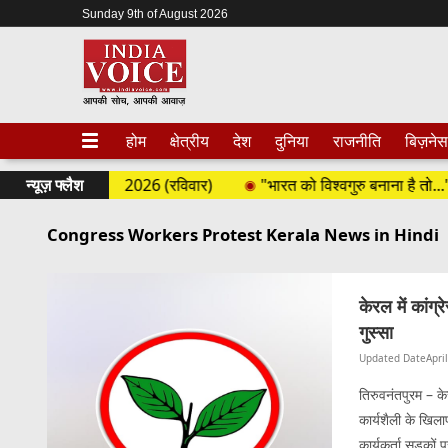
Sunday 9th of August 2026
होम
क्षेत्रीय
देश
दुनिया
राजनीति
बिज़नेस
ल | 09 अगस्त 2026 (रविवार)
न्यूज़ फ्लैश
"भारत को विश्वगुरु बनाना है तो...", 
Congress Workers Protest Kerala News in Hindi
केरल में कांग
गुस्सा
Updated Date
Apri
तिरुवनंतपुरम – के
कार्यशैली के खिला
कार्यकर्ता सड़कों