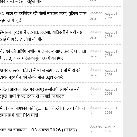
सारे रास्ते बंद हैं : राहुल गांधी
25 साल के हरजिंदर की गोली मारकर हत्या, पुलिस जांच
Updated
August 8,
2026
Date
पड़ताल में जुटी
हिमाचल प्रदेश में दर्दनाक हादसा, यात्रियों से भरी बस
Updated
August 8,
2026
Date
खाई में गिरी, 7 लोगों की मौत
'नेताओं को वॉशिंग मशीन में डालकर साफ कर दिया जाता
Updated
August 8,
2026
Date
है...', BJP पर मल्लिकार्जुन खरगे का हमला
'अगर जरूरत पड़ी तो मैं भी जाऊंगा...', रांची में हो रहे
Updated
August 8,
2026
Date
छात्र प्रदर्शन को लेकर बोले उद्धव ठाकरे
महिला आरक्षण बिल पर कांग्रेस-बीजेपी आमने-सामने,
Updated
August 8,
2026
Date
राहुल गांधी के पलटवार से गरमाई सियासत
'मैं तो बाबा बागेश्वर नहीं हूं...', IIT दिल्ली के 57वें दीक्षांत
Updated
August 8,
2026
Date
समारोह में बोले PM मोदी
Updated
August 7,
आज का राशिफल | 08 अगस्त 2026 (शनिवार)
2026
Date