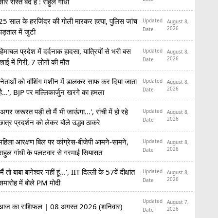
सारे रास्ते बंद हैं : राहुल गांधी
25 साल के हरजिंदर की गोली मारकर हत्या, पुलिस जांच
Updated
August 8,
2026
Date
पड़ताल में जुटी
हिमाचल प्रदेश में दर्दनाक हादसा, यात्रियों से भरी बस
Updated
August 8,
2026
Date
खाई में गिरी, 7 लोगों की मौत
'नेताओं को वॉशिंग मशीन में डालकर साफ कर दिया जाता
Updated
August 8,
2026
Date
है...', BJP पर मल्लिकार्जुन खरगे का हमला
'अगर जरूरत पड़ी तो मैं भी जाऊंगा...', रांची में हो रहे
Updated
August 8,
2026
Date
छात्र प्रदर्शन को लेकर बोले उद्धव ठाकरे
महिला आरक्षण बिल पर कांग्रेस-बीजेपी आमने-सामने,
Updated
August 8,
2026
Date
राहुल गांधी के पलटवार से गरमाई सियासत
'मैं तो बाबा बागेश्वर नहीं हूं...', IIT दिल्ली के 57वें दीक्षांत
Updated
August 8,
2026
Date
समारोह में बोले PM मोदी
Updated
August 7,
आज का राशिफल | 08 अगस्त 2026 (शनिवार)
2026
Date