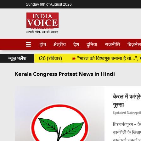
Sunday 9th of August 2026
होम
क्षेत्रीय
देश
दुनिया
राजनीति
बिज़नेस
| 09 अगस्त 2026 (रविवार)
न्यूज़ फ्लैश
"भारत को विश्वगुरु बनाना है तो...", मो
Kerala Congress Protest News in Hindi
केरल में कांग
गुस्सा
Updated Date
Apri
तिरुवनंतपुरम – के
कार्यशैली के खिला
कार्यकर्ता सड़कों