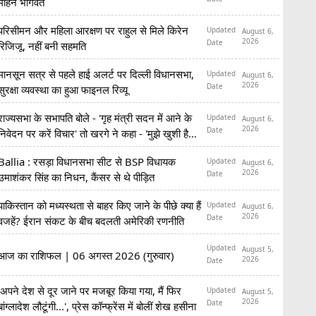
मोहन भागवत
परिसीमन और महिला आरक्षण पर राहुल से मिले किरेन
Updated
August 6,
2026
Date
रिजिजू, नहीं बनी सहमति
मानसून सत्र से पहले हाई अलर्ट पर दिल्ली विधानसभा,
Updated
August 6,
2026
Date
सुरक्षा व्यवस्था का हुआ फाइनल रिव्यू
राज्यसभा के सभापति बोले - 'गृह मंत्री सदन में आने के
Updated
August 6,
2026
Date
निवेदन पर करें विचार' तो खरगे ने कहा - 'मुझे खुशी है
कि...'
Ballia : रसड़ा विधानसभा सीट से BSP विधायक
Updated
August 6,
2026
Date
उमाशंकर सिंह का निधन, कैंसर से थे पीड़ित
पाकिस्तान को मध्यस्थता से बाहर किए जाने के पीछे क्या हैं
Updated
August 6,
2026
Date
वजहें? ईरान संकट के बीच बदलती अमेरिकी रणनीति
Updated
August 5,
आज का राशिफल | 06 अगस्त 2026 (गुरुवार)
2026
Date
'अपने देश से दूर जाने पर मजबूर किया गया, मैं फिर
Updated
August 5,
2026
Date
बांग्लादेश लौटूंगी...', प्रेस कॉन्फ्रेंस में बोलीं शेख हसीना