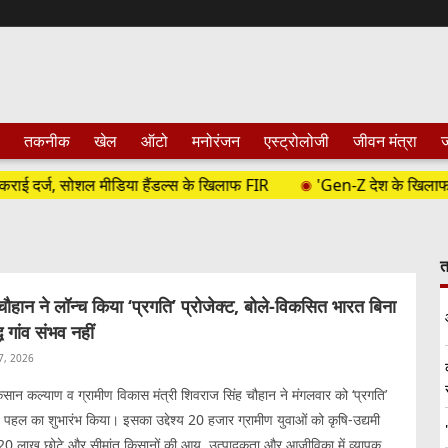
तकनीक
खेल
ऑटो
मनोरंजन
एस्ट्रोलोजी
जीवन मंत्रा
ज
 दर्ज, सोशल मीडिया हैंडल्स के खिलाफ FIR
'Gen-Z देश के खिलाफ नहीं...'
त
ौहान ने लॉन्च किया ‘प्रगति’ प्रोजेक्ट, बोले-विकसित भारत बिना
 गांव संभव नहीं
 7, 2026
 किसान कल्याण व ग्रामीण विकास मंत्री शिवराज सिंह चौहान ने मंगलवार को ‘प्रगति’
 पहल का शुभारंभ किया। इसका उद्देश्य 20 हजार ग्रामीण युवाओं को कृषि-उद्यमी
20 लाख छोटे और सीमांत किसानों की आय, उत्पादकता और आजीविका में व्यापक