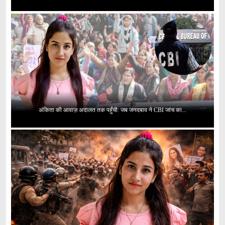
अंकिता की आवाज़ अदालत तक पहुँची: जब जनदबाव ने CBI जांच का...