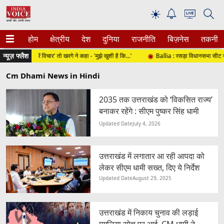
☀
होम
क्षेत्रीय
देश
दुनिया
राजनीति
बिज़नेस
तकनीक
न्यूज़ फ्लैश
ेदन पर करें विचार' तो खरगे ने कहा - 'मुझे खुशी है कि...'
Ballia : रसड़ा विधानसभा सीट से BSP 
Cm Dhami News in Hindi
2035 तक उत्तराखंड को ‘विकसित राज्य’
बनाकर रहेंगे : सीएम पुष्कर सिंह धामी
Updated Date
July 4, 2026
उत्तराखंड में लगातार आ रही आपदा को
लेकर सीएम धामी सख्त, दिए ये निर्देश
Updated Date
August 29, 2025
उत्तराखंड में निकाय चुनाव की लड़ाई
मुगलिया सोच पर आई, CM धामी ने