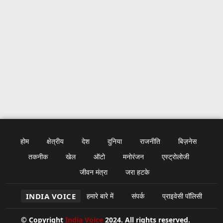
होम
क्षेत्रीय
देश
दुनिया
राजनीति
बिज़नेस
तकनीक
खेल
ऑटो
मनोरंजन
एस्ट्रोलोजी
जीवन मंत्रा
जरा हटके
INDIA VOICE
हमारे बारे में
संपर्क
प्राइवेसी पॉलिसी
© Copyright
India Voice
2024. All rights reserved.