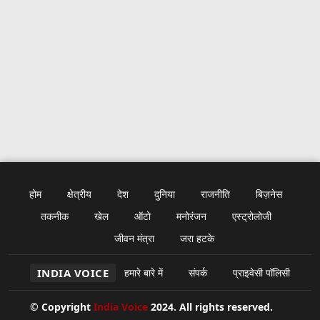
होम
क्षेत्रीय
देश
दुनिया
राजनीति
बिज़नेस
तकनीक
खेल
ऑटो
मनोरंजन
एस्ट्रोलोजी
जीवन मंत्रा
जरा हटके
INDIA VOICE
हमारे बारे में
संपर्क
प्राइवेसी पॉलिसी
© Copyright
India Voice
2024. All rights reserved.