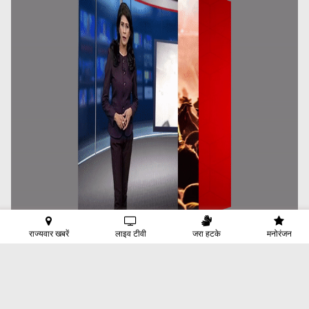
राज्यवार खबरें
लाइव टीवी
जरा हटके
मनोरंजन