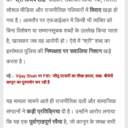
सोशल
मीडिया
और
राजनीतिक
गलियारों
में
विवाद
खड़ा
हो
गया
है।
आमतौर
पर
एफआईआर
में
किसी
भी
व्यक्ति
को
बिना
विशेषण
या
सम्मानसूचक
शब्दों
के
उल्लेख
किया
जाता
है,
खासकर
जब
वह
आरोपी
हो।
ऐसे
में “
श्री”
शब्द
का
इस्तेमाल
पुलिस
की
निष्पक्षता
पर
सवालिया
निशान
खड़े
करता
है।
Vijay Shah पर FIR: जीतू पटवारी का तीखा हमला, कहा- बीजेपी
पढ़ें :-
कानून का दुरुपयोग कर रही है
यह
मामला
सामने
आते
ही
राजनीतिक
दलों
और
सामाजिक
संगठनों
ने
कड़ी
प्रतिक्रिया
दी
है।
उन्होंने
आरोप
लगाया
कि
यह
एक
पूर्वाग्रहपूर्ण
रवैया
है,
जो
कानून
के
समक्ष
सभी