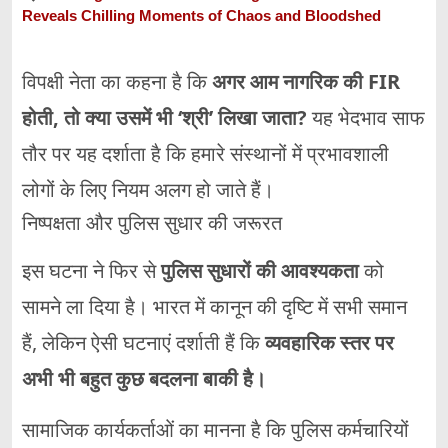
Reveals Chilling Moments of Chaos and Bloodshed
विपक्षी
नेता
का
कहना
है
कि
अगर
आम
नागरिक
की
FIR
होती,
तो
क्या
उसमें
भी ‘
श्री’
लिखा
जाता?
यह
भेदभाव
साफ
तौर
पर
यह
दर्शाता
है
कि
हमारे
संस्थानों
में
प्रभावशाली
लोगों
के
लिए
नियम
अलग
हो
जाते
हैं।
निष्पक्षता
और
पुलिस
सुधार
की
जरूरत
इस
घटना
ने
फिर
से
पुलिस
सुधारों
की
आवश्यकता
को
सामने
ला
दिया
है।
भारत
में
कानून
की
दृष्टि
में
सभी
समान
हैं,
लेकिन
ऐसी
घटनाएं
दर्शाती
हैं
कि
व्यवहारिक
स्तर
पर
अभी
भी
बहुत
कुछ
बदलना
बाकी
है।
सामाजिक
कार्यकर्ताओं
का
मानना
है
कि
पुलिस
कर्मचारियों