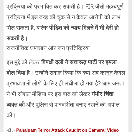
प्रक्रिया
को
प्रभावित
कर
सकती
है।
FIR
जैसी
महत्वपूर्ण
प्रक्रिया
में
इस
तरह
की
चूक
से
न
केवल
आरोपी
को
लाभ
मिल
सकता
है,
बल्कि
पीड़ित
को
न्याय
मिलने
में
भी
देरी
हो
सकती
है।
राजनीतिक
घमासान
और
जन
प्रतिक्रिया
इस
मुद्दे
को
लेकर
विपक्षी
दलों
ने
सत्तारूढ़
पार्टी
पर
हमला
बोल
दिया
है।
उन्होंने
सवाल
किया
कि
क्या
अब
कानून
केवल
प्रभावशाली
लोगों
के
लिए
ही
लचीला
हो
गया
है?
आम
जनता
ने
भी
सोशल
मीडिया
पर
इस
बात
को
लेकर
गंभीर
चिंता
व्यक्त
की
और
पुलिस
से
पारदर्शिता
बनाए
रखने
की
अपील
की।
Pahalgam Terror Attack Caught on Camera: Video
पढ़ें :-