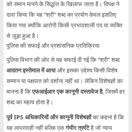
को
समान
मानने
के
सिद्धांत
के
खिलाफ
जाता
है।
विपक्ष
ने
दावा
किया
कि
यह “
श्री”
शब्द
का
प्रयोग
केवल
इसलिए
किया
गया
क्योंकि
आरोपी
किसी
प्रभावशाली
पद
या
व्यक्ति
से
जुड़ा
हुआ
है।
पुलिस
की
सफाई
और
प्रशासनिक
प्रतिक्रिया
पुलिस
विभाग
की
ओर
से
यह
सफाई
दी
गई
कि “
श्री”
शब्द
आदतन
इस्तेमाल
में
आया
और
इसका
उद्देश्य
किसी
विशेष
सम्मान
या
पक्षपात
को
दर्शाना
नहीं
था।
लेकिन
विशेषज्ञों
का
मानना
है
कि
एफआईआर
एक
कानूनी
दस्तावेज
है
,
जिसमें
हर
शब्द
का
महत्व
होता
है।
पूर्व
IPS
अधिकारियों
और
कानूनी
विशेषज्ञों
का
कहना
है
कि
यह
लापरवाही
नहीं
बल्कि
एक
गंभीर
त्रुटि
है
जो
न्याय