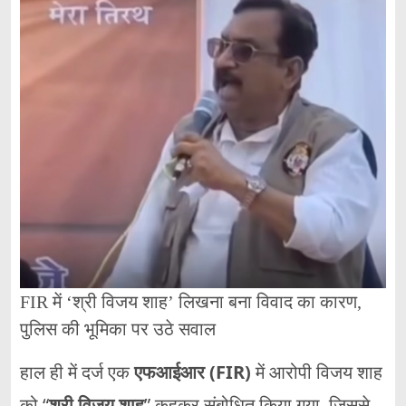
FIR
में ‘
श्री
विजय
शाह’
लिखना
बना
विवाद
का
कारण,
पुलिस
की
भूमिका
पर
उठे
सवाल
हाल
ही
में
दर्ज
एक
एफआईआर (
FIR)
में
आरोपी
विजय
शाह
को “
श्री
विजय
शाह
”
कहकर
संबोधित
किया
गया,
जिससे