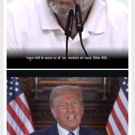
"राहुल गांधी के सवाल पर डॉ. एस. जयशंकर का जवाब: विदेश नीति...