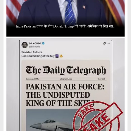
India-Pakistan तनाव के बीच Donald Trump की 'चांदी', अमेरिका को मिल रहा...