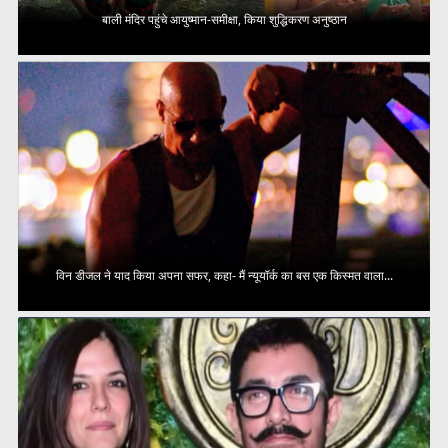
बाली मंदिर पहुंचे आयुष्मान-समीक्षा, किया शुद्धिकरण अनुष्ठान
विन डीजल ने याद किया अपना सफर, कहा- मैं न्यूयॉर्क का बस एक किस्मत वाला...