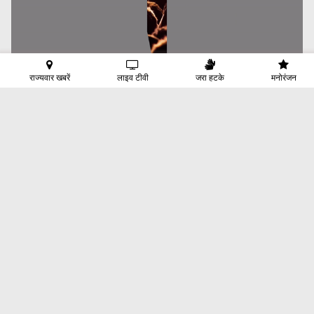
राज्यवार खबरें
लाइव टीवी
जरा हटके
मनोरंजन