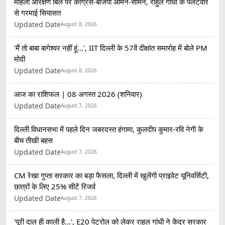
महिला आरक्षण बिल पर कांग्रेस-बीजेपी आमने-सामने, राहुल गांधी के पलटवार
से गरमाई सियासत
Updated Date
August 8, 2026
'मैं तो बाबा बागेश्वर नहीं हूं...', IIT दिल्ली के 57वें दीक्षांत समारोह में बोले PM
मोदी
Updated Date
August 8, 2026
आज का राशिफल | 08 अगस्त 2026 (शनिवार)
Updated Date
August 7, 2026
दिल्ली विधानसभा में पहले दिन जबरदस्त हंगामा, कुलदीप कुमार-रवि नेगी के
बीच तीखी बहस
Updated Date
August 7, 2026
CM रेखा गुप्ता सरकार का बड़ा फैसला, दिल्ली में खुलेंगी प्राइवेट यूनिवर्सिटी,
छात्रों के लिए 25% सीटें रिजर्व
Updated Date
August 7, 2026
'पूरी दाल ही काली है...', E20 पेट्रोल को लेकर राहुल गांधी ने केंद्र सरकार