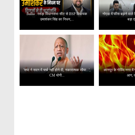
Ballia : रसड़ा विधानसभा सीट से BSP विधायक
नोएडा में फीस बढ़ाने वाले
उमाशंकर सिंह का निधन,...
बड़ा ए
'सपा ने सदन में चर्चा नहीं होने दी, नकारात्मक रवैया...',
कानपुर के गोविंद नगर में
CM योगी...
आग, 