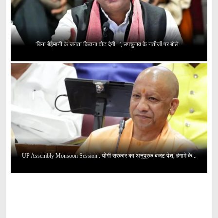
'बिना बेईमानी के जनता कितना वोट देगी...', उपचुनाव के नतीजों पर बोले...
UP Assembly Monsoon Session : योगी सरकार का अनुपूरक बजट पेश, हंगामे के...