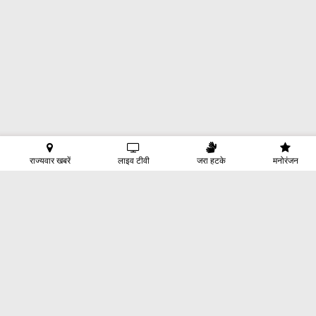
राज्यवार खबरें
लाइव टीवी
जरा हटके
मनोरंजन