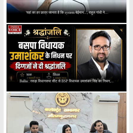
'यहां का हर छात्र जानता है कि system बेईमान...', राहुल गांधी ने...
Ballia : रसड़ा विधानसभा सीट से BSP विधायक उमाशंकर सिंह का निधन,...