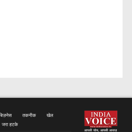
बिज़नेस
तकनीक
खेल
जरा हटके