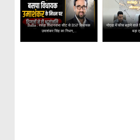
Ballia : रसड़ा विधानसभा सीट से BSP विधायक
नोएडा में फीस बढ़ाने वाले
उमाशंकर सिंह का निधन,...
बड़ा ए