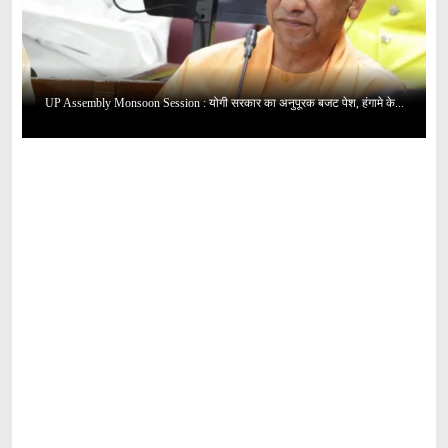
UP Assembly Monsoon Session : योगी सरकार का अनुपूरक बजट पेश, हंगामे के...