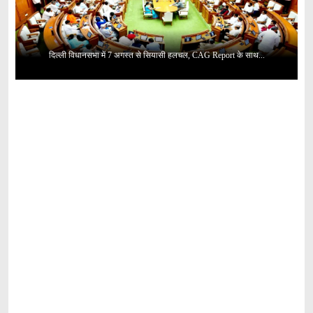
दिल्ली विधानसभा में 7 अगस्त से सियासी हलचल, CAG Report के साथ...