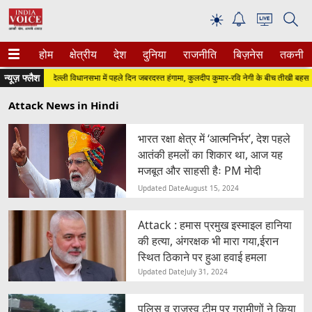
☀
होम
क्षेत्रीय
देश
दुनिया
राजनीति
बिज़नेस
तकनीक
न्यूज़ फ्लैश
दिल्ली विधानसभा में पहले दिन जबरदस्त हंगामा, कुलदीप कुमार-रवि नेगी के बीच तीखी बहस
Attack News in Hindi
भारत रक्षा क्षेत्र में ‘आत्मनिर्भर’, देश पहले
आतंकी हमलों का शिकार था, आज यह
मजबूत और साहसी हैः PM मोदी
Updated Date
August 15, 2024
Attack : हमास प्रमुख इस्माइल हानिया
की हत्या, अंगरक्षक भी मारा गया,ईरान
स्थित ठिकाने पर हुआ हवाई हमला
Updated Date
July 31, 2024
पुलिस व राजस्व टीम पर ग्रामीणों ने किया