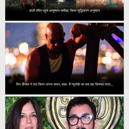
बाली मंदिर पहुंचे आयुष्मान-समीक्षा, किया शुद्धिकरण अनुष्ठान
विन डीजल ने याद किया अपना सफर, कहा- मैं न्यूयॉर्क का बस एक किस्मत वाला...