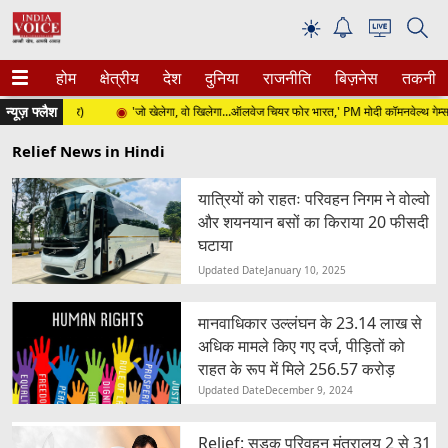
☀
होम
क्षेत्रीय
देश
दुनिया
राजनीति
बिज़नेस
तकनीक
न्यूज़ फ्लैश
026 (सोमवार)
'जो खेलेगा, वो खिलेगा...ऑलवेज चियर फोर भारत,' PM मोदी कॉमनवेल्थ गेम्स मेडलि
Relief News in Hindi
यात्रियों को राहतः परिवहन निगम ने वोल्वो
और शयनयान बसों का किराया 20 फीसदी
घटाया
Updated Date
January 10, 2025
मानवाधिकार उल्लंघन के 23.14 लाख से
अधिक मामले किए गए दर्ज, पीड़ितों को
राहत के रूप में मिले 256.57 करोड़
Updated Date
December 9, 2024
Relief: सड़क परिवहन मंत्रालय 2 से 31