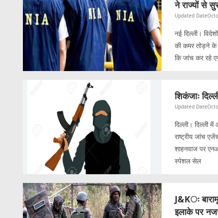
ने राज्यों से सु
Updated Date
Octo
नई दिल्ली। विदेशो
की कमर तोड़ने के
कि जांच कर रहे ए
शिकंजाः दिल्ल
Updated Date
Octo
दिल्ली। दिल्ली म
राष्ट्रीय जांच एज
शाहनवाज पर एनआई
स्पेशल सेल
J&Kः बारामूला
इलाके पर नज