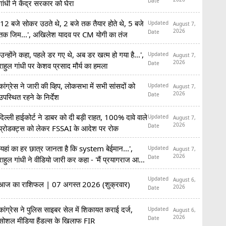
Date
गांधी ने केंद्र सरकार को घेरा
'12 बजे सोकर उठते थे, 2 बजे तक तैयार होते थे, 5 बजे
Updated
August 7,
2026
Date
तक जिम...', अखिलेश यादव पर CM योगी का तंज
'उन्होंने कहा, पहले डर गए थे, अब डर खत्म हो गया है...',
Updated
August 7,
2026
Date
राहुल गांधी पर केशव प्रसाद मौर्य का हमला
कांग्रेस ने जारी की व्हिप, लोकसभा में सभी सांसदों को
Updated
August 7,
2026
Date
उपस्थित रहने के निर्देश
दिल्ली हाईकोर्ट ने डाबर को दी बड़ी राहत, 100% दावे वाले
Updated
August 7,
2026
Date
प्रोडक्ट्स को लेकर FSSAI के आदेश पर रोक
'यहां का हर छात्र जानता है कि system बेईमान...',
Updated
August 7,
2026
Date
राहुल गांधी ने वीडियो जारी कर कहा - 'मैं प्रयागराज आ
रहा हूं'
Updated
August 6,
आज का राशिफल | 07 अगस्त 2026 (शुक्रवार)
2026
Date
कांग्रेस ने पुलिस साइबर सेल में शिकायत कराई दर्ज,
Updated
August 6,
2026
Date
सोशल मीडिया हैंडल्स के खिलाफ FIR