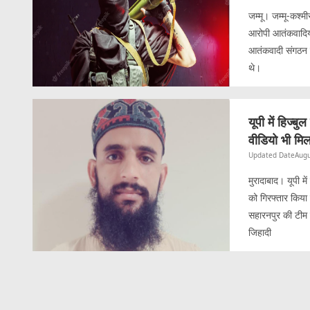
जम्मू। जम्मू-कश्म
आरोपी आतंकवादियों
आतंकवादी संगठन क
थे।
यूपी में हिज्ब
वीडियो भी मिल
Updated Date
Augu
मुरादाबाद। यूपी म
को गिरफ्तार किया
सहारनपुर की टीम 
जिहादी