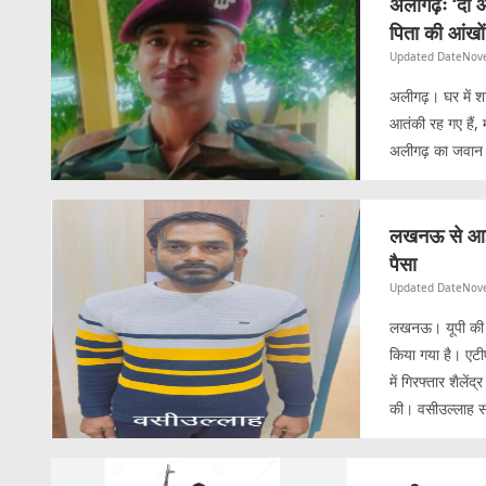
अलीगढ़ः ‘दो औ
पिता की आंखों
Updated Date
Nov
अलीगढ़। घर में शा
आतंकी रह गए हैं,
अलीगढ़ का जवान स
लखनऊ से आईएस
पैसा
Updated Date
Nov
लखनऊ। यूपी की र
किया गया है। एटी
में गिरफ्तार शैले
की। वसीउल्लाह 