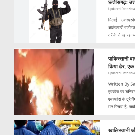
छत्तीसगढ़ः उत
Updated Date
Nov
भिलाई। उत्तरप्रदे
आतंकवादी वजीहउद्
तरीके से रह रहा 
पाकिस्तानी वा
किया ढेर, एक
Updated Date
Nov
Written By Sanj
एयरबेस पर शनिवा
एयरफोर्स के ट्रेन
मार गिराया है, ज
खालिस्तानी औ