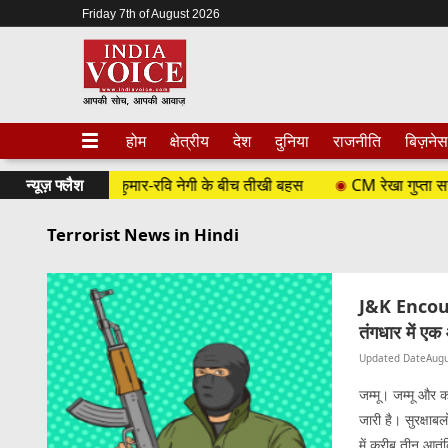
Friday 7th of August 2026
होम
क्षेत्रीय
देश
दुनिया
राजनीति
बिज़नेस
, कुलदीप कुमार-रवि नेगी के बीच तीखी बहस
न्यूज़ फ्लैश
CM रेखा गुप्ता सरकार का बड़ा फ
Terrorist News in Hindi
J&K Encounter
तंगधार में एक
Updated Date
Augu
जम्मू। जम्मू और कश
जारी है। सुरक्षाब
में करीब तीन आतंकि