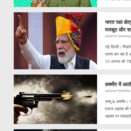
भारत रक्षा क्
मजबूत और सा
Updated Date
Augu
नई दिल्ली। पिछले कु
प्राप्त कर रहा है औ
15 अगस्त को 78वें
कश्मीर में आत
Updated Date
May 
जम्मू & कश्मीर। जम
एजाज अहमद की गोल
अहमद पर ताबड़तोड़