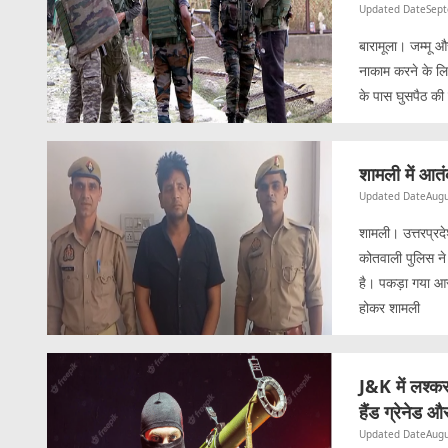
Updated Date
Sept
बारामूला। जम्मू औ
नाकाम करने के लि
के पास घुसपैठ क
शामली में आतं
Updated Date
Augu
शामली। उत्तरप्रद
कोतवाली पुलिस ने
है। पकड़ा गया आर
होकर शामली
J&K में लश्कर
हैंड ग्रेनेड 
Updated Date
Augu