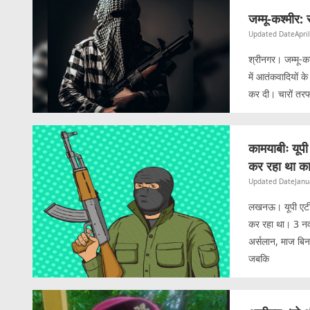
जम्मू-कश्मीर: 
Updated Date
Apri
श्रीनगर। जम्‍मू-कश्
में आतंकवादियों क
कर दी। चारों तरफ 
कामयाबीः यूप
कर रहा था क
Updated Date
Janu
लखनऊ। यूपी एटीएस
कर रहा था। 3 नवं
अर्सलान, माज बिन
जबकि