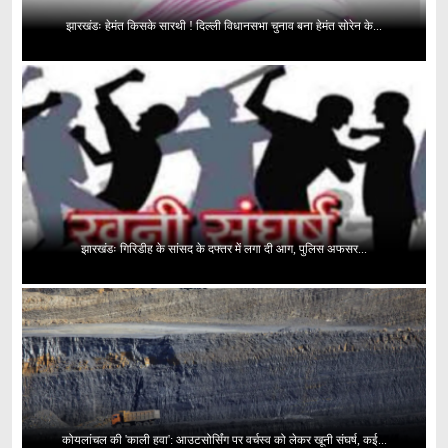
झारखंडः हेमंत किसके सारथी ! दिल्ली विधानसभा चुनाव बना हेमंत सोरेन के...
झारखंडः गिरिडीह के सांसद के दफ्तर में लगा दी आग, पुलिस अफसर...
कोयलांचल की 'काली हवा': आउटसोर्सिंग पर वर्चस्व को लेकर खूनी संघर्ष, कई...