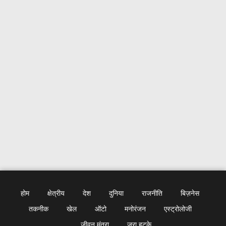
होम
क्षेत्रीय
देश
दुनिया
राजनीति
बिज़नेस
तकनीक
खेल
ऑटो
मनोरंजन
एस्ट्रोलोजी
जीवन मंत्रा
जरा हटके