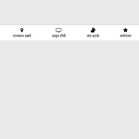
राज्यवार खबरें
लाइव टीवी
जरा हटके
मनोरंजन
होम
क्षेत्रीय
देश
दुनिया
राजनीति
बिज़नेस
तकनीक
खेल
ऑटो
मनोरंजन
एस्ट्रोलोजी