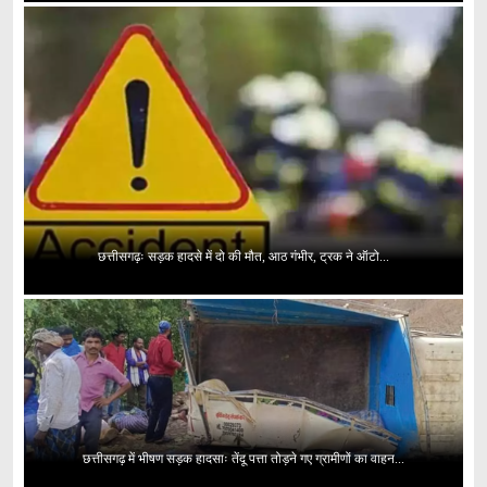
छत्तीसगढ़ः सड़क हादसे में दो की मौत, आठ गंभीर, ट्रक ने ऑटो...
छत्तीसगढ़ में भीषण सड़क हादसाः तेंदू पत्ता तोड़ने गए ग्रामीणों का वाहन...