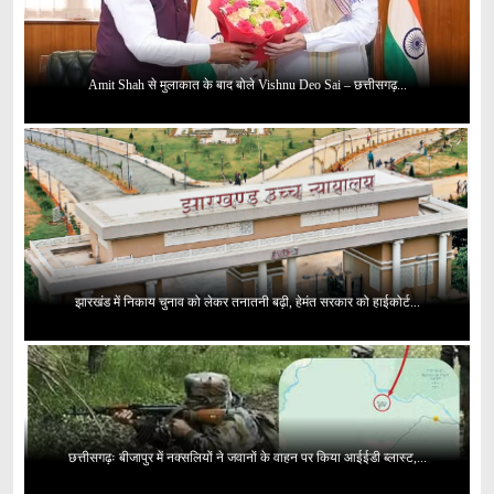
Amit Shah से मुलाकात के बाद बोले Vishnu Deo Sai – छत्तीसगढ़...
झारखंड में निकाय चुनाव को लेकर तनातनी बढ़ी, हेमंत सरकार को हाईकोर्ट...
छत्तीसगढ़ः बीजापुर में नक्सलियों ने जवानों के वाहन पर किया आईईडी ब्लास्ट,...