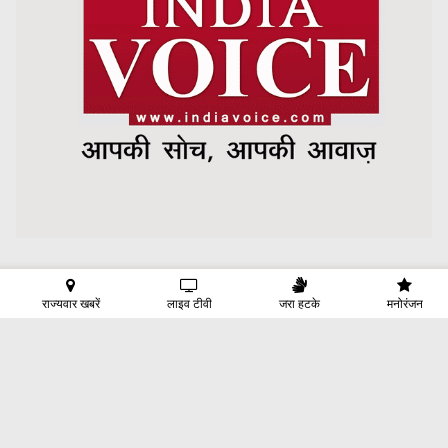
राज्यवार खबरें
लाइव टीवी
जरा हटके
मनोरंजन