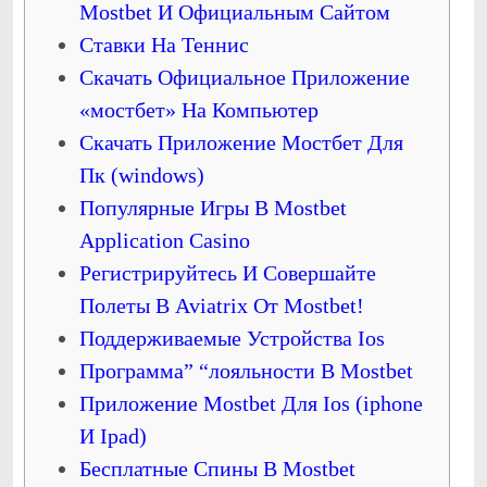
Mostbet И Официальным Сайтом
Ставки На Теннис
Скачать Официальное Приложение
«мостбет» На Компьютер
Скачать Приложение Мостбет Для
Пк (windows)
Популярные Игры В Mostbet
Application Casino
Регистрируйтесь И Совершайте
Полеты В Aviatrix От Mostbet!
Поддерживаемые Устройства Ios
Программа” “лояльности В Mostbet
Приложение Mostbet Для Ios (iphone
И Ipad)
Бесплатные Спины В Mostbet