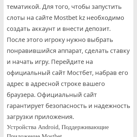
тематикой. Для того, чтобы запустить
слоты на сайте Mostbet kz необходимо
создать аккаунт и внести депозит.
После этого игроку нужно выбрать
понравившийся аппарат, сделать ставку
и начать игру. Перейдите на
официальный сайт Мостбет, набрав его
адрес в адресной строке вашего
браузера. Официальный сайт
гарантирует безопасность и надежность
загрузки приложения.
Устройства Android, Поддерживающие
Приложение Mostbet