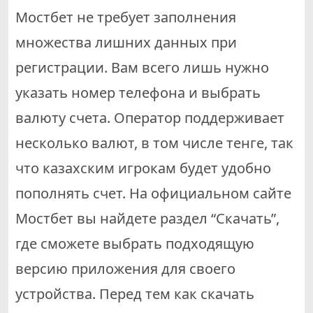
Мостбет не требует заполнения
множества лишних данных при
регистрации. Вам всего лишь нужно
указать номер телефона и выбрать
валюту счета. Оператор поддерживает
несколько валют, в том числе тенге, так
что казахским игрокам будет удобно
пополнять счет. На официальном сайте
Мостбет вы найдете раздел “Скачать”,
где сможете выбрать подходящую
версию приложения для своего
устройства. Перед тем как скачать