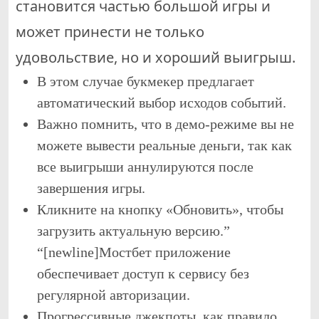
становится частью большой игры и
может принести не только
удовольствие, но и хороший выигрыш.
В этом случае букмекер предлагает
автоматический выбор исходов событий.
Важно помнить, что в демо-режиме вы не
можете вывести реальные деньги, так как
все выигрыши аннулируются после
завершения игры.
Кликните на кнопку «Обновить», чтобы
загрузить актуальную версию.”
“[newline]Мостбет приложение
обеспечивает доступ к сервису без
регулярной авторизации.
Прогрессивные джекпоты, как правило,