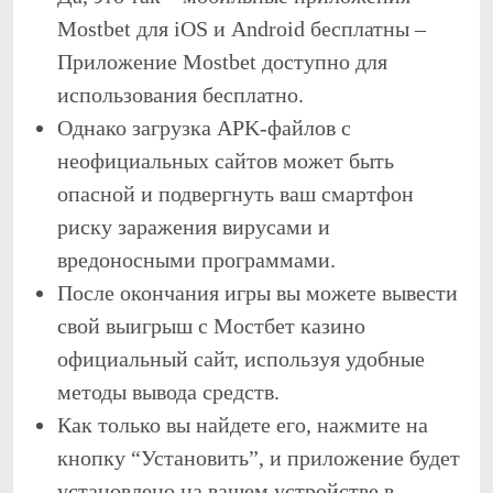
Mostbet для iOS и Android бесплатны –
Приложение Mostbet доступно для
использования бесплатно.
Однако загрузка APK-файлов с
неофициальных сайтов может быть
опасной и подвергнуть ваш смартфон
риску заражения вирусами и
вредоносными программами.
После окончания игры вы можете вывести
свой выигрыш с Мостбет казино
официальный сайт, используя удобные
методы вывода средств.
Как только вы найдете его, нажмите на
кнопку “Установить”, и приложение будет
установлено на вашем устройстве в