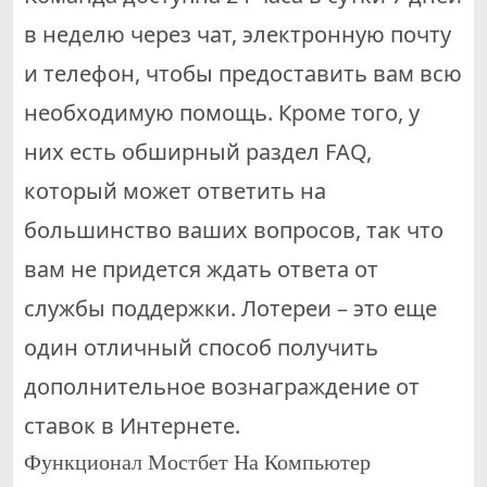
в неделю через чат, электронную почту
и телефон, чтобы предоставить вам всю
необходимую помощь. Кроме того, у
них есть обширный раздел FAQ,
который может ответить на
большинство ваших вопросов, так что
вам не придется ждать ответа от
службы поддержки. Лотереи – это еще
один отличный способ получить
дополнительное вознаграждение от
ставок в Интернете.
Функционал Мостбет На Компьютер