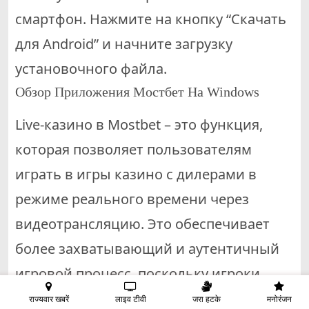
смартфон. Нажмите на кнопку “Скачать
для Android” и начните загрузку
установочного файла.
Обзор Приложения Мостбет На Windows
Live-казино в Mostbet – это функция,
которая позволяет пользователям
играть в игры казино с дилерами в
режиме реального времени через
видеотрансляцию. Это обеспечивает
более захватывающий и аутентичный
игровой процесс, поскольку игроки
могут видеть и общаться с дилером так
राज्यवार खबरें
लाइव टीवी
जरा हटके
मनोरंजन