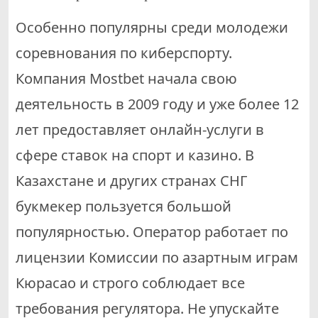
Особенно популярны среди молодежи
соревнования по киберспорту.
Компания Mostbet начала свою
деятельность в 2009 году и уже более 12
лет предоставляет онлайн-услуги в
сфере ставок на спорт и казино. В
Казахстане и других странах СНГ
букмекер пользуется большой
популярностью. Оператор работает по
лицензии Комиссии по азартным играм
Кюрасао и строго соблюдает все
требования регулятора. Не упускайте