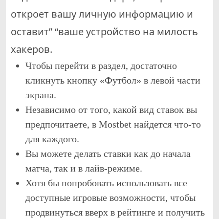
откроет вашу личную информацию и
оставит” “ваше устройство на милость
хакеров.
Чтобы перейти в раздел, достаточно
кликнуть кнопку «Футбол» в левой части
экрана.
Независимо от того, какой вид ставок вы
предпочитаете, в Mostbet найдется что-то
для каждого.
Вы можете делать ставки как до начала
матча, так и в лайв-режиме.
Хотя бы попробовать использовать все
доступные игровые возможности, чтобы
продвинуться вверх в рейтинге и получить