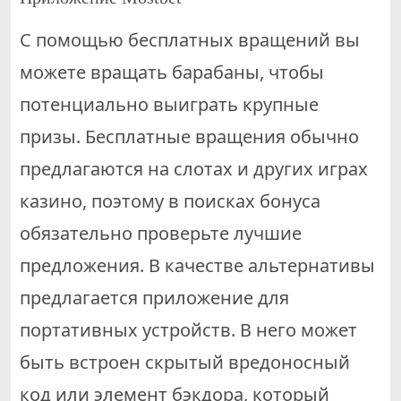
С помощью бесплатных вращений вы
можете вращать барабаны, чтобы
потенциально выиграть крупные
призы. Бесплатные вращения обычно
предлагаются на слотах и других играх
казино, поэтому в поисках бонуса
обязательно проверьте лучшие
предложения. В качестве альтернативы
предлагается приложение для
портативных устройств. В него может
быть встроен скрытый вредоносный
код или элемент бэкдора, который