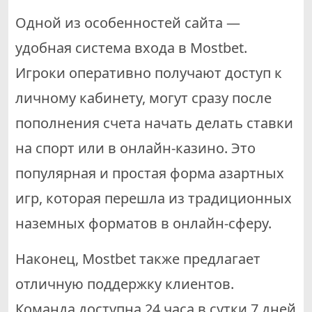
Одной из особенностей сайта —
удобная система входа в Mostbet.
Игроки оперативно получают доступ к
личному кабинету, могут сразу после
пополнения счета начать делать ставки
на спорт или в онлайн-казино. Это
популярная и простая форма азартных
игр, которая перешла из традиционных
наземных форматов в онлайн-сферу.
Наконец, Mostbet также предлагает
отличную поддержку клиентов.
Команда доступна 24 часа в сутки 7 дней