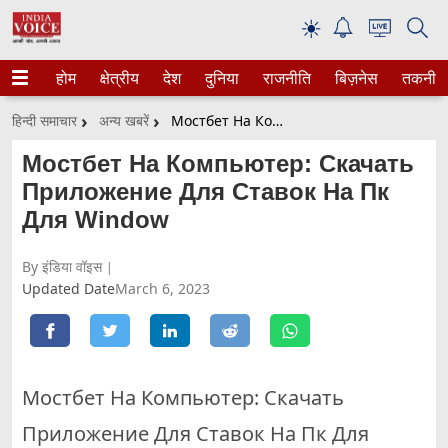
☀
होम
क्षेत्रीय
देश
दुनिया
राजनीति
बिज़नेस
तकनीक
हिन्दी समाचार
अन्य खबरें
Мостбет На Компьютер: Скачать Приложение Для Ставок На Пк Для Window
Мостбет На Компьютер: Скачать
Приложение Для Ставок На Пк
Для Window
By इंडिया वॉइस
Updated Date
March 6, 2023
Мостбет На Компьютер: Скачать
Приложение Для Ставок На Пк Для