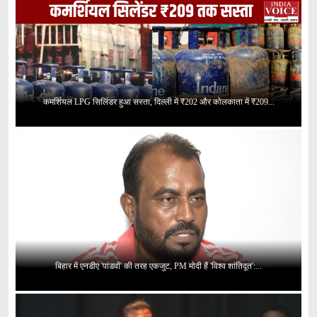
कमर्शियल LPG सिलिंडर हुआ सस्ता, दिल्ली में ₹202 और कोलकाता में ₹209...
बिहार में एनडीए 'पांडवों' की तरह एकजुट, PM मोदी हैं 'विश्व शांतिदूत':...