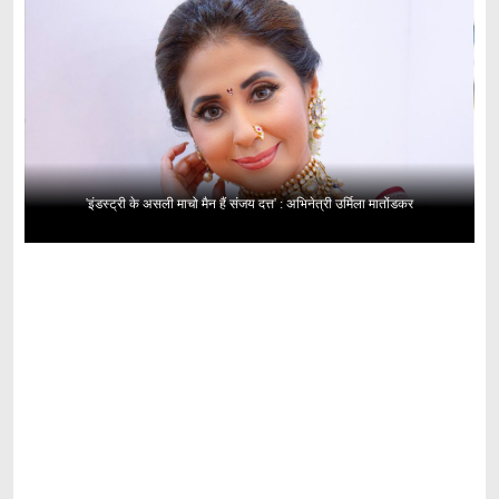
'इंडस्ट्री के असली माचो मैन हैं संजय दत्त' : अभिनेत्री उर्मिला मातोंडकर