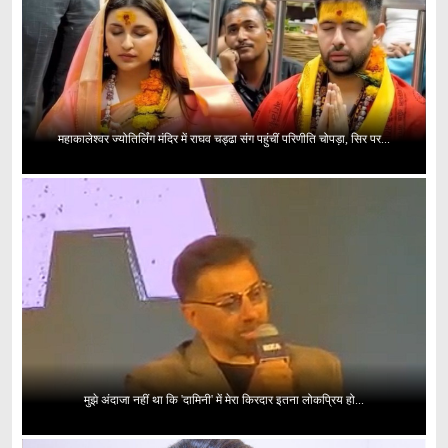
महाकालेश्वर ज्योतिर्लिंग मंदिर में राघव चड्ढा संग पहुंचीं परिणीति चोपड़ा, सिर पर...
मुझे अंदाजा नहीं था कि 'दामिनी' में मेरा किरदार इतना लोकप्रिय हो...