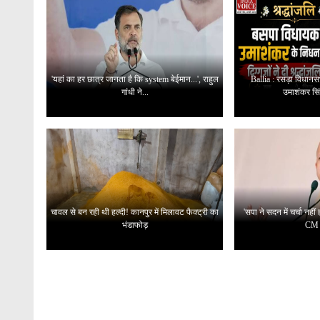
'यहां का हर छात्र जानता है कि system बेईमान...', राहुल
Ballia : रसड़ा विधा
गांधी ने...
उमाशंकर सिं
चावल से बन रही थी हल्दी! कानपुर में मिलावट फैक्ट्री का
'सपा ने सदन में चर्चा नहीं 
भंडाफोड़
CM य