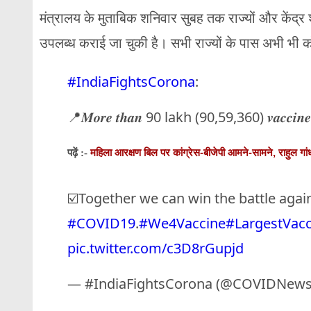
मंत्रालय के मुताबिक शनिवार सुबह तक राज्यों और केंद्
उपलब्ध कराई जा चुकी है। सभी राज्यों के पास अभी भी 
#IndiaFightsCorona
:
📍𝑴𝒐𝒓𝒆 𝒕𝒉𝒂𝒏 90 lakh (90,59,360) 𝒗𝒂𝒄𝒄𝒊𝒏𝒆 𝒅𝒐𝒔𝒆
महिला आरक्षण बिल पर कांग्रेस-बीजेपी आमने-सामने, राहुल ग
पढ़ें :-
☑️Together we can win the battle agai
#COVID19
.
#We4Vaccine
#LargestVacc
pic.twitter.com/c3D8rGupjd
— #IndiaFightsCorona (@COVIDNew