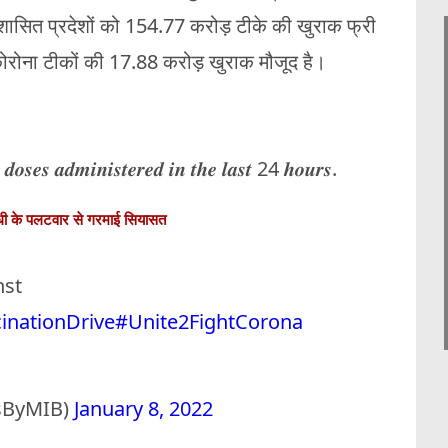
र शासित प्रदेशों को 154.77 करोड़ टीके की खुराक फ्री
कोरोना टीकों की 17.88 करोड़ खुराक मौजूद है।
 𝒂𝒅𝒎𝒊𝒏𝒊𝒔𝒕𝒆𝒓𝒆𝒅 𝒊𝒏 𝒕𝒉𝒆 𝒍𝒂𝒔𝒕 24 𝒉𝒐𝒖𝒓𝒔.
ांधी के पलटवार से गरमाई सियासत
nst
inationDrive
#Unite2FightCorona
sByMIB)
January 8, 2022