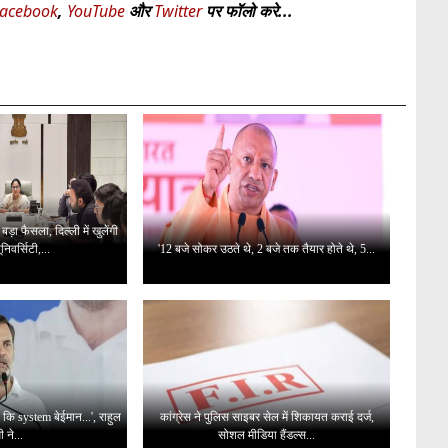
acebook
,
YouTube
और
Twitter
पर फॉलो करे...
़ा फैसला, दिल्ली में खुलेंगी
निवर्सिटी,...
'12 बजे सोकर उठते थे, 2 बजे तक तैयार होते थे, 5...
 कि system बेईमान...', राहुल
कांग्रेस ने पुलिस साइबर सेल में शिकायत कराई दर्ज,
ी ने...
सोशल मीडिया हैंडल्स...