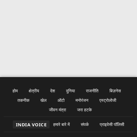
होम
क्षेत्रीय
देश
दुनिया
राजनीति
बिज़नेस
तकनीक
खेल
ऑटो
मनोरंजन
एस्ट्रोलोजी
जीवन मंत्रा
जरा हटके
INDIA VOICE
हमारे बारे में
संपर्क
प्राइवेसी पॉलिसी