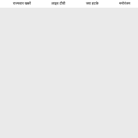
राज्यवार खबरें
लाइव टीवी
जरा हटके
मनोरंजन
होम
क्षेत्रीय
देश
दुनिया
राजनीति
बिज़नेस
तकनीक
खेल
ऑटो
मनोरंजन
एस्ट्रोलोजी
जीवन मंत्रा
जरा हटके
INDIA VOICE
हमारे बारे में
संपर्क
प्राइवेसी पॉलिसी
© Copyright
India Voice
2024. All rights reserved.
FOLLOW US ON