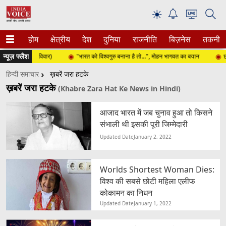
☀
होम
क्षेत्रीय
देश
दुनिया
राजनीति
बिज़नेस
तकनीक
न्यूज़ फ्लैश
्त 2026 (रविवार)
"भारत को विश्वगुरु बनाना है तो...", मोहन भागवत का बयान
छात्र
हिन्दी समाचार
ख़बरें जरा हटके
ख़बरें जरा हटके
(Khabre Zara Hat Ke News in Hindi)
आजाद भारत में जब चुनाव हुआ तो किसने
संभाली थी इसकी पूरी जिम्मेदारी
Updated Date
January 2, 2022
Worlds Shortest Woman Dies:
विश्व की सबसे छोटी महिला एलीफ
कोकामन का निधन
Updated Date
January 1, 2022