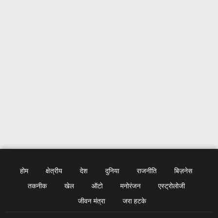
होम
क्षेत्रीय
देश
दुनिया
राजनीति
बिज़नेस
तकनीक
खेल
ऑटो
मनोरंजन
एस्ट्रोलोजी
जीवन मंत्रा
जरा हटके