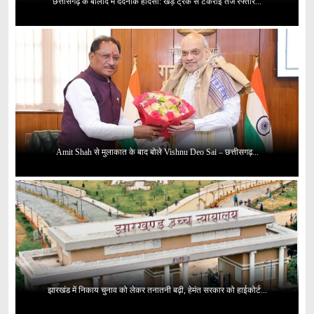
छत्तीसगढ़ के बालोद में दर्दनाक हादसा: खड़े ट्रक से टकराई तेज रफ्तार...
Amit Shah से मुलाकात के बाद बोले Vishnu Deo Sai – छत्तीसगढ़...
झारखंड में निकाय चुनाव को लेकर तनातनी बढ़ी, हेमंत सरकार को हाईकोर्ट...