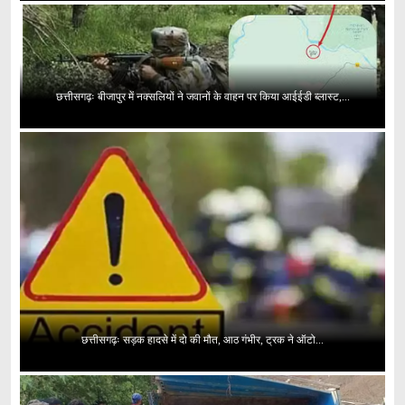
छत्तीसगढ़ः बीजापुर में नक्सलियों ने जवानों के वाहन पर किया आईईडी ब्लास्ट,...
छत्तीसगढ़ः सड़क हादसे में दो की मौत, आठ गंभीर, ट्रक ने ऑटो...