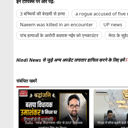
इन टॉपिक्स पर और पढ़ें:
3 बच्चियों की बेरहमी से हत्या
a rogue accused of five
Naeem was killed in an encounter
UP news
पांच हत्याओं के आरोपी बदमाश नईम को एनकाउंटर
मेरठ के सुहे
Hindi News से जुड़े अन्य अपडेट लगातार हासिल करने के लिए हमें
F
संबंधित खबरें
Ballia : रसड़ा विधानसभा सीट से BSP विधायक
नोएडा में फीस बढ़ाने वाले
उमाशंकर सिंह का निधन,...
बड़ा ए