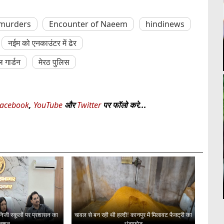
 murders
Encounter of Naeem
hindinews
नईम को एनकाउंटर में ढेर
ल गार्डन
मेरठ पुलिस
acebook
,
YouTube
और
Twitter
पर फॉलो करे...
 निजी स्कूलों पर प्रशासन का
चावल से बन रही थी हल्दी! कानपुर में मिलावट फैक्ट्री का
क्शन,...
भंडाफोड़