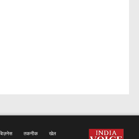
बिज़नेस
तकनीक
खेल