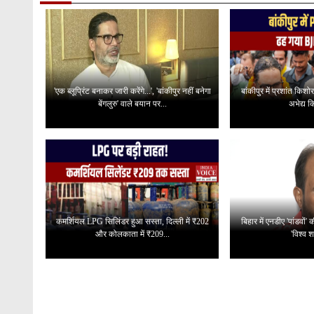
'एक ब्लूप्रिंट बनाकर जारी करेंगे...', 'बांकीपुर नहीं बनेगा
बांकीपुर में प्रशांत किश
बेंगलुरु' वाले बयान पर...
अभेद्य क
कमर्शियल LPG सिलिंडर हुआ सस्ता, दिल्ली में ₹202
बिहार में एनडीए 'पांडवों
और कोलकाता में ₹209...
'विश्व शा