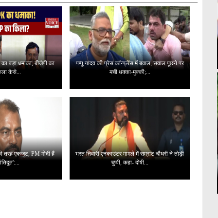
ोर का बड़ा धमाका, बीजेपी का
पप्पू यादव की प्रेस कॉन्फ्रेंस में बवाल, सवाल पूछने पर
िला कैसे...
मची धक्का-मुक्की;...
' की तरह एकजुट, PM मोदी हैं
भरत तिवारी एनकाउंटर मामले में सम्राट चौधरी ने तोड़ी
ंतिदूत':...
चुप्पी, कहा- दोषी...