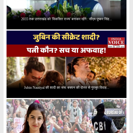
2035 तक उत्तराखंड को 'विकसित राज्य' बनाकर रहेंगे : सीएम पुष्कर सिंह...
Jubin Nautiyal की शादी का सच: बचपन की दोस्त से गुपचुप विवाह...