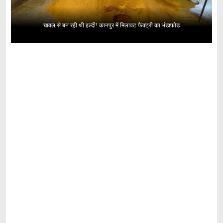
चावल से बन रही थी हल्दी! कानपुर में मिलावट फैक्ट्री का भंडाफोड़