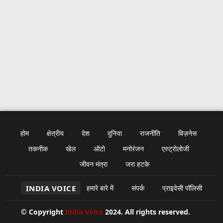
होम
क्षेत्रीय
देश
दुनिया
राजनीति
बिज़नेस
तकनीक
खेल
ऑटो
मनोरंजन
एस्ट्रोलोजी
जीवन मंत्रा
जरा हटके
INDIA VOICE
हमारे बारे में
संपर्क
प्राइवेसी पॉलिसी
© Copyright
India Voice
2024. All rights reserved.