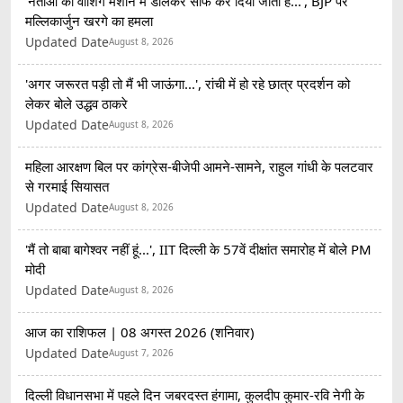
'नेताओं को वॉशिंग मशीन में डालकर साफ कर दिया जाता है...', BJP पर
मल्लिकार्जुन खरगे का हमला
Updated Date
August 8, 2026
'अगर जरूरत पड़ी तो मैं भी जाऊंगा...', रांची में हो रहे छात्र प्रदर्शन को
लेकर बोले उद्धव ठाकरे
Updated Date
August 8, 2026
महिला आरक्षण बिल पर कांग्रेस-बीजेपी आमने-सामने, राहुल गांधी के पलटवार
से गरमाई सियासत
Updated Date
August 8, 2026
'मैं तो बाबा बागेश्वर नहीं हूं...', IIT दिल्ली के 57वें दीक्षांत समारोह में बोले PM
मोदी
Updated Date
August 8, 2026
आज का राशिफल | 08 अगस्त 2026 (शनिवार)
Updated Date
August 7, 2026
दिल्ली विधानसभा में पहले दिन जबरदस्त हंगामा, कुलदीप कुमार-रवि नेगी के