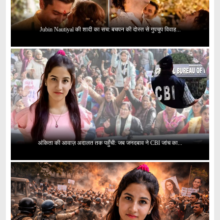
Jubin Nautiyal की शादी का सच: बचपन की दोस्त से गुपचुप विवाह...
अंकिता की आवाज़ अदालत तक पहुँची: जब जनदबाव ने CBI जांच का...